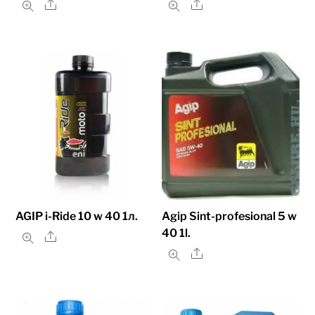
Share
Share
AGIP i-Ride 10 w 40 1л.
Agip Sint-profesional 5 w
40 1l.
Share
Share