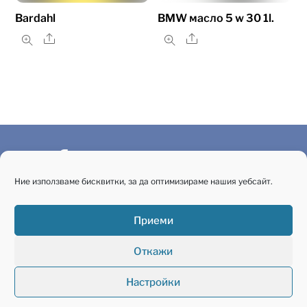
Bardahl
BMW масло 5 w 30 1l.
Share
Share
FACEBOOK
Автосервиз Радичков
Ние използваме бисквитки, за да оптимизираме нашия уебсайт.
Приеми
Автоцентър Радичков
Откажи
За нас
Услуги
Е-Магазин
Контакти
Адрес на сервиза
Настройки