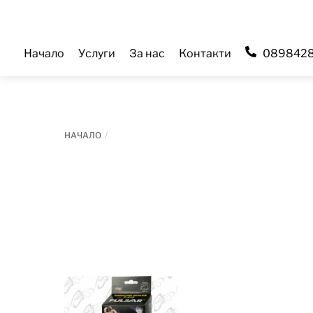
Skip
to
content
Начало
Услуги
За нас
Контакти
089842
НАЧАЛО