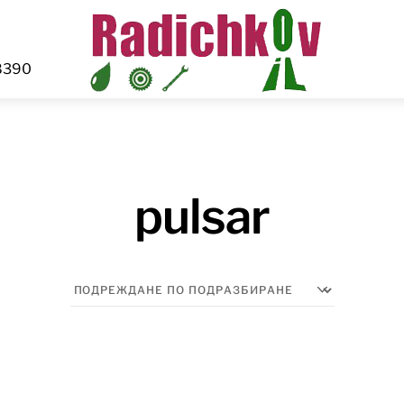
Menu
8390
pulsar