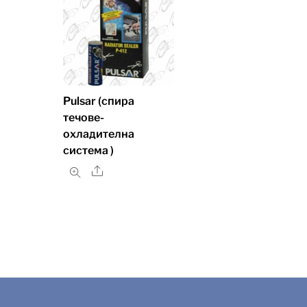
Pulsar (спира
течове-
охладителна
система )
Share